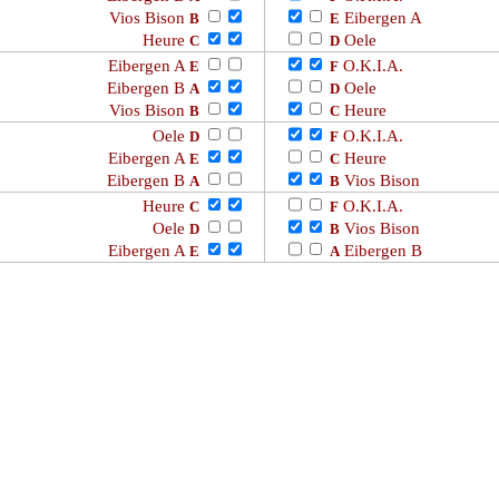
Vios Bison
Eibergen A
B
E
Heure
Oele
C
D
Eibergen A
O.K.I.A.
E
F
Eibergen B
Oele
A
D
Vios Bison
Heure
B
C
Oele
O.K.I.A.
D
F
Eibergen A
Heure
E
C
Eibergen B
Vios Bison
A
B
Heure
O.K.I.A.
C
F
Oele
Vios Bison
D
B
Eibergen A
Eibergen B
E
A