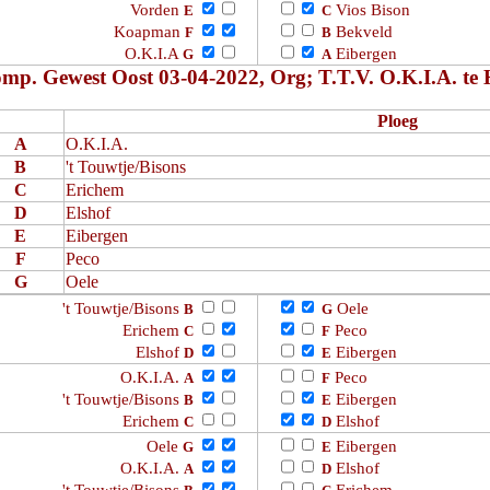
Vorden
Vios Bison
E
C
Koapman
Bekveld
F
B
O.K.I.A
Eibergen
G
A
mp. Gewest Oost 03-04-2022, Org; T.T.V. O.K.I.A. te H
Ploeg
A
O.K.I.A.
B
't Touwtje/Bisons
C
Erichem
D
Elshof
E
Eibergen
F
Peco
G
Oele
't Touwtje/Bisons
Oele
B
G
Erichem
Peco
C
F
Elshof
Eibergen
D
E
O.K.I.A.
Peco
A
F
't Touwtje/Bisons
Eibergen
B
E
Erichem
Elshof
C
D
Oele
Eibergen
G
E
O.K.I.A.
Elshof
A
D