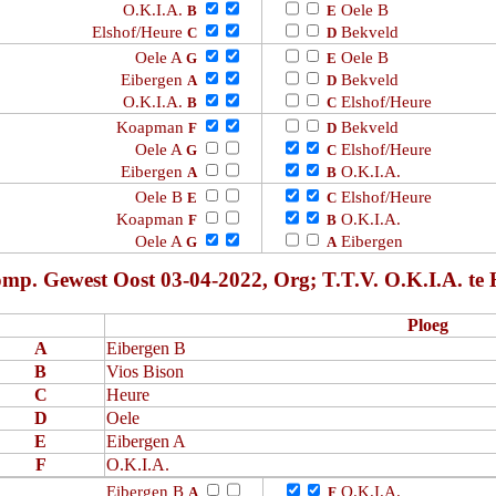
O.K.I.A.
Oele B
B
E
Elshof/Heure
Bekveld
C
D
Oele A
Oele B
G
E
Eibergen
Bekveld
A
D
O.K.I.A.
Elshof/Heure
B
C
Koapman
Bekveld
F
D
Oele A
Elshof/Heure
G
C
Eibergen
O.K.I.A.
A
B
Oele B
Elshof/Heure
E
C
Koapman
O.K.I.A.
F
B
Oele A
Eibergen
G
A
mp. Gewest Oost 03-04-2022, Org; T.T.V. O.K.I.A. te H
Ploeg
A
Eibergen B
B
Vios Bison
C
Heure
D
Oele
E
Eibergen A
F
O.K.I.A.
Eibergen B
O.K.I.A.
A
F