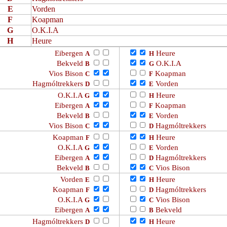
E
Vorden
F
Koapman
G
O.K.I.A
H
Heure
Eibergen
Heure
A
H
Bekveld
O.K.I.A
B
G
Vios Bison
Koapman
C
F
Hagmóltrekkers
Vorden
D
E
O.K.I.A
Heure
G
H
Eibergen
Koapman
A
F
Bekveld
Vorden
B
E
Vios Bison
Hagmóltrekkers
C
D
Koapman
Heure
F
H
O.K.I.A
Vorden
G
E
Eibergen
Hagmóltrekkers
A
D
Bekveld
Vios Bison
B
C
Vorden
Heure
E
H
Koapman
Hagmóltrekkers
F
D
O.K.I.A
Vios Bison
G
C
Eibergen
Bekveld
A
B
Hagmóltrekkers
Heure
D
H