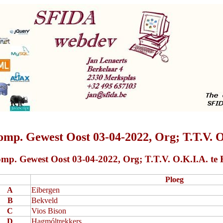
mp. Gewest Oost 03-04-2022, Org; T.T.V. O
mp. Gewest Oost 03-04-2022, Org; T.T.V. O.K.I.A. te H
Ploeg
A
Eibergen
B
Bekveld
C
Vios Bison
D
Hagmóltrekkers