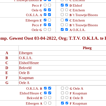
't Touwtje/Bisons
Erichem
B
C
Peco
Elshof
F
D
Oele
Erichem
G
C
O.K.I.A.
't Touwtje/Bisons
A
B
Eibergen
Erichem
E
C
Peco
't Touwtje/Bisons
F
B
Oele
O.K.I.A.
G
A
mp. Gewest Oost 03-04-2022, Org; T.T.V. O.K.I.A. te 
Ploeg
A
Eibergen
B
O.K.I.A.
C
Elshof/Heure
D
Bekveld
E
Oele B
F
Koapman
G
Oele A
O.K.I.A.
Oele A
B
G
Elshof/Heure
Koapman
C
F
Bekveld
Oele B
D
E
Eibergen
Koapman
A
F