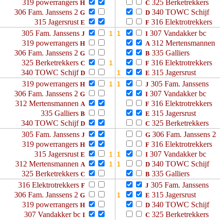
319 powerrangers
325 Berketrekkers
H
C
306 Fam. Janssens 2
340 TOWC Schijf
G
D
315 Jagersrust
316 Elektrotrekkers
E
F
305 Fam. Janssens
307 Vandakker bc
J
I
319 powerrangers
312 Mertensmannen
H
A
306 Fam. Janssens 2
335 Galliers
G
B
325 Berketrekkers
316 Elektrotrekkers
C
F
340 TOWC Schijf
315 Jagersrust
D
E
319 powerrangers
305 Fam. Janssens
H
J
306 Fam. Janssens 2
307 Vandakker bc
G
I
312 Mertensmannen
316 Elektrotrekkers
A
F
335 Galliers
315 Jagersrust
B
E
340 TOWC Schijf
325 Berketrekkers
D
C
305 Fam. Janssens
306 Fam. Janssens 2
J
G
319 powerrangers
316 Elektrotrekkers
H
F
315 Jagersrust
307 Vandakker bc
E
I
312 Mertensmannen
340 TOWC Schijf
A
D
325 Berketrekkers
335 Galliers
C
B
316 Elektrotrekkers
305 Fam. Janssens
F
J
306 Fam. Janssens 2
315 Jagersrust
G
E
319 powerrangers
340 TOWC Schijf
H
D
307 Vandakker bc
325 Berketrekkers
I
C