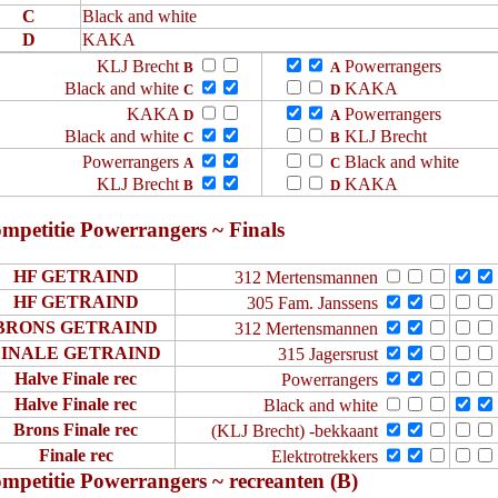
C
Black and white
D
KAKA
KLJ Brecht
Powerrangers
B
A
Black and white
KAKA
C
D
KAKA
Powerrangers
D
A
Black and white
KLJ Brecht
C
B
Powerrangers
Black and white
A
C
KLJ Brecht
KAKA
B
D
mpetitie Powerrangers ~ Finals
HF GETRAIND
312 Mertensmannen
HF GETRAIND
305 Fam. Janssens
BRONS GETRAIND
312 Mertensmannen
FINALE GETRAIND
315 Jagersrust
Halve Finale rec
Powerrangers
Halve Finale rec
Black and white
Brons Finale rec
(KLJ Brecht) -bekkaant
Finale rec
Elektrotrekkers
mpetitie Powerrangers ~ recreanten (B)