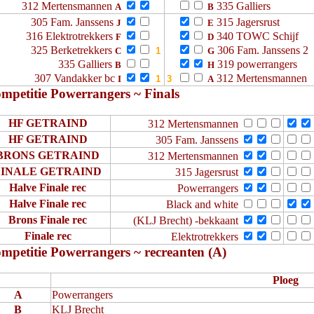
312 Mertensmannen
335 Galliers
A
B
305 Fam. Janssens
315 Jagersrust
J
E
316 Elektrotrekkers
340 TOWC Schijf
F
D
325 Berketrekkers
306 Fam. Janssens 2
C
G
335 Galliers
319 powerrangers
B
H
307 Vandakker bc
312 Mertensmannen
I
A
mpetitie Powerrangers ~ Finals
HF GETRAIND
312 Mertensmannen
HF GETRAIND
305 Fam. Janssens
BRONS GETRAIND
312 Mertensmannen
FINALE GETRAIND
315 Jagersrust
Halve Finale rec
Powerrangers
Halve Finale rec
Black and white
Brons Finale rec
(KLJ Brecht) -bekkaant
Finale rec
Elektrotrekkers
mpetitie Powerrangers ~ recreanten (A)
Ploeg
A
Powerrangers
B
KLJ Brecht