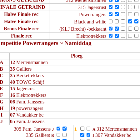
312 Mertensmannen
FINALE GETRAIND
315 Jagersrust
Halve Finale rec
Powerrangers
Halve Finale rec
Black and white
Brons Finale rec
(KLJ Brecht) -bekkaant
Finale rec
Elektrotrekkers
mpetitie Powerrangers ~ Namiddag
Ploeg
A
12
Mertensmannen
B
35
Galliers
C
25
Berketrekkers
D
40
TOWC Schijf
E
15
Jagersrust
F
16
Elektrotrekkers
G
06
Fam. Janssens
H
19
powerrangers
I
07
Vandakker bc
J
05
Fam. Janssens
305 Fam. Janssens
312 Mertensmannen
J
A
335 Galliers
307 Vandakker bc
B
I