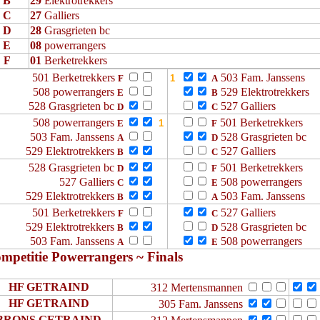
B
29
Elektrotrekkers
C
27
Galliers
D
28
Grasgrieten bc
E
08
powerrangers
F
01
Berketrekkers
501 Berketrekkers
503 Fam. Janssens
F
A
508 powerrangers
529 Elektrotrekkers
E
B
528 Grasgrieten bc
527 Galliers
D
C
508 powerrangers
501 Berketrekkers
E
F
503 Fam. Janssens
528 Grasgrieten bc
A
D
529 Elektrotrekkers
527 Galliers
B
C
528 Grasgrieten bc
501 Berketrekkers
D
F
527 Galliers
508 powerrangers
C
E
529 Elektrotrekkers
503 Fam. Janssens
B
A
501 Berketrekkers
527 Galliers
F
C
529 Elektrotrekkers
528 Grasgrieten bc
B
D
503 Fam. Janssens
508 powerrangers
A
E
mpetitie Powerrangers ~ Finals
HF GETRAIND
312 Mertensmannen
HF GETRAIND
305 Fam. Janssens
BRONS GETRAIND