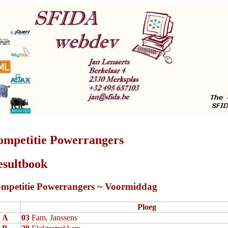
ompetitie Powerrangers
esultbook
mpetitie Powerrangers ~ Voormiddag
Ploeg
A
03
Fam. Janssens