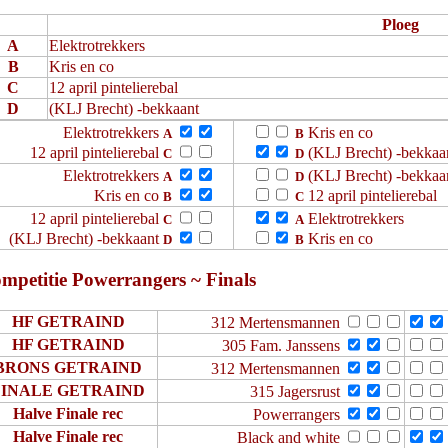
Ploeg
A
Elektrotrekkers
B
Kris en co
C
12 april pintelierebal
D
(KLJ Brecht) -bekkaant
Elektrotrekkers
Kris en co
A
B
12 april pintelierebal
(KLJ Brecht) -bekkaa
C
D
Elektrotrekkers
(KLJ Brecht) -bekkaa
A
D
Kris en co
12 april pintelierebal
B
C
12 april pintelierebal
Elektrotrekkers
C
A
(KLJ Brecht) -bekkaant
Kris en co
D
B
mpetitie Powerrangers ~ Finals
HF GETRAIND
312 Mertensmannen
HF GETRAIND
305 Fam. Janssens
BRONS GETRAIND
312 Mertensmannen
FINALE GETRAIND
315 Jagersrust
Halve Finale rec
Powerrangers
Halve Finale rec
Black and white