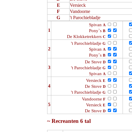
E
Versieck
F
Vandoorne
G
't Parochiebladje
Spivan
A
1
Pony`s
B
De Klokketrekkers
C
't Parochiebladje
G
2
Spivan
A
Pony`s
B
De Stove
D
3
't Parochiebladje
G
Spivan
A
Versieck
E
4
De Stove
D
't Parochiebladje
G
Vandoorne
F
5
Versieck
E
De Stove
D
~ Recreanten 6 tal