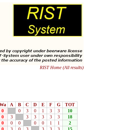
RIST Home (All results)
Wa
A
B
C
D
E
F
G
TOT
0
0
3
0
1
3
3
10
0
3
3
3
3
3
3
18
0
0
0
0
0
1
1
2
0
3
0
3
3
3
3
15