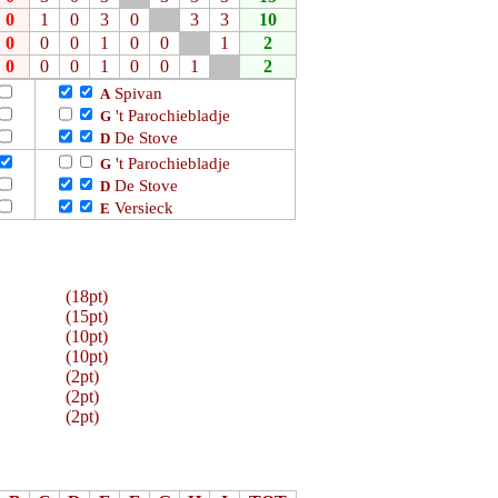
0
1
0
3
0
3
3
10
0
0
0
1
0
0
1
2
0
0
0
1
0
0
1
2
Spivan
A
't Parochiebladje
G
De Stove
D
't Parochiebladje
G
De Stove
D
Versieck
E
(18pt)
(15pt)
(10pt)
(10pt)
(2pt)
(2pt)
(2pt)