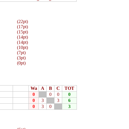
(22pt)
(17pt)
(15pt)
(14pt)
(14pt)
(10pt)
(7pt)
(3pt)
(0pt)
Wa
A
B
C
TOT
0
0
0
0
0
3
3
6
0
3
0
3