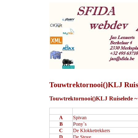
Touwtrektornooi()KLJ Ruis
Touwtrektornooi()KLJ Ruiselede ~
A
Spivan
B
Pony`s
C
De Klokketrekkers
D
De Stove