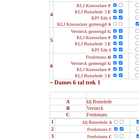
KLJ Knesselare
F
KLJ Ruiselede 3
E
4
KPJ Ede
I
KLJ Knesselare gemengd
A
Versieck gemengd
G
KLJ Knesselare
F
5
KLJ Ruiselede 3
E
KPJ Ede
I
Fredotrans
H
Versieck gemengd
G
6
KLJ Knesselare
F
KLJ Ruiselede 3
E
~ Dames 6 tal trek 1
A
klj Ruiselede
B
Versieck
C
Fredotrans
1
klj Ruiselede
A
2
Fredotrans
C
3
Fredotrans
C