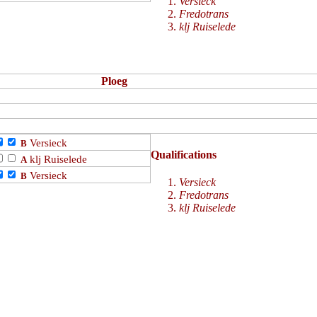
Versieck
Fredotrans
klj Ruiselede
Ploeg
Versieck
B
Qualifications
klj Ruiselede
A
Versieck
B
Versieck
Fredotrans
klj Ruiselede