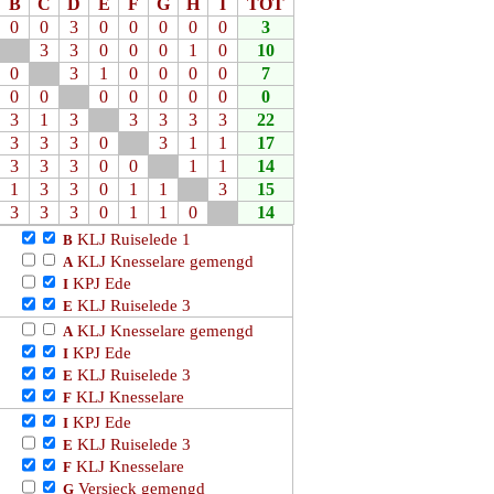
B
C
D
E
F
G
H
I
TOT
0
0
3
0
0
0
0
0
3
3
3
0
0
0
1
0
10
0
3
1
0
0
0
0
7
0
0
0
0
0
0
0
0
3
1
3
3
3
3
3
22
3
3
3
0
3
1
1
17
3
3
3
0
0
1
1
14
1
3
3
0
1
1
3
15
3
3
3
0
1
1
0
14
KLJ Ruiselede 1
B
KLJ Knesselare gemengd
A
KPJ Ede
I
KLJ Ruiselede 3
E
KLJ Knesselare gemengd
A
KPJ Ede
I
KLJ Ruiselede 3
E
KLJ Knesselare
F
KPJ Ede
I
KLJ Ruiselede 3
E
KLJ Knesselare
F
Versieck gemengd
G