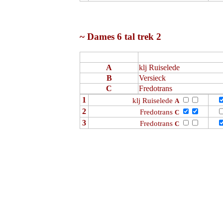
~ Dames 6 tal trek 2
A
klj Ruiselede
B
Versieck
C
Fredotrans
1
klj Ruiselede
A
2
Fredotrans
C
3
Fredotrans
C