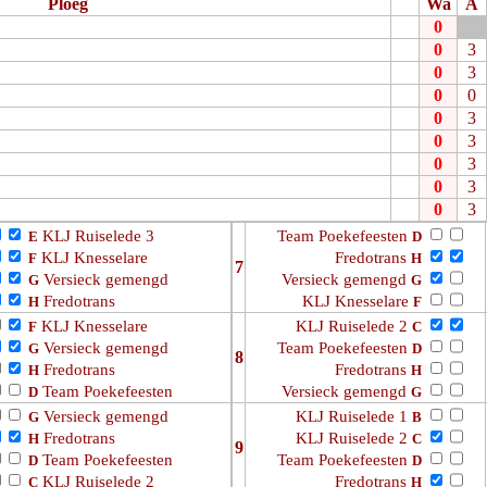
Ploeg
Wa
A
0
0
3
0
3
0
0
0
3
0
3
0
3
0
3
0
3
KLJ Ruiselede 3
Team Poekefeesten
E
D
KLJ Knesselare
Fredotrans
F
H
7
Versieck gemengd
Versieck gemengd
G
G
Fredotrans
KLJ Knesselare
H
F
KLJ Knesselare
KLJ Ruiselede 2
F
C
Versieck gemengd
Team Poekefeesten
G
D
8
Fredotrans
Fredotrans
H
H
Team Poekefeesten
Versieck gemengd
D
G
Versieck gemengd
KLJ Ruiselede 1
G
B
Fredotrans
KLJ Ruiselede 2
H
C
9
Team Poekefeesten
Team Poekefeesten
D
D
KLJ Ruiselede 2
Fredotrans
C
H