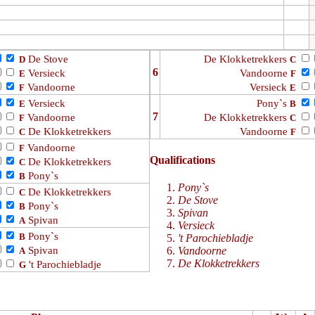
De Stove
De Klokketrekkers
D
C
6
Versieck
Vandoorne
E
F
Vandoorne
Versieck
F
E
Versieck
Pony`s
E
B
7
Vandoorne
De Klokketrekkers
F
C
De Klokketrekkers
Vandoorne
C
F
Vandoorne
F
Qualifications
De Klokketrekkers
C
Pony`s
B
Pony`s
De Klokketrekkers
C
De Stove
Pony`s
B
Spivan
Spivan
A
Versieck
Pony`s
B
't Parochiebladje
Spivan
Vandoorne
A
De Klokketrekkers
't Parochiebladje
G