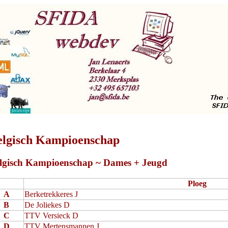
elgisch Kampioenschap
lgisch Kampioenschap ~ Dames + Jeugd
Ploeg
A
Berketrekkeres J
B
De Joliekes D
C
TTV Versieck D
D
TTV Mertensmannen J