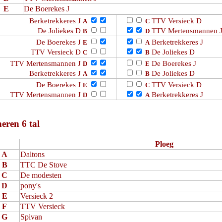
E
De Boerekes J
Berketrekkeres J
TTV Versieck D
A
C
De Joliekes D
TTV Mertensmannen 
B
D
De Boerekes J
Berketrekkeres J
E
A
TTV Versieck D
De Joliekes D
C
B
TTV Mertensmannen J
De Boerekes J
D
E
Berketrekkeres J
De Joliekes D
A
B
De Boerekes J
TTV Versieck D
E
C
TTV Mertensmannen J
Berketrekkeres J
D
A
heren 6 tal
Ploeg
A
Daltons
B
TTC De Stove
C
De modesten
D
pony's
E
Versieck 2
F
TTV Versieck
G
Spivan