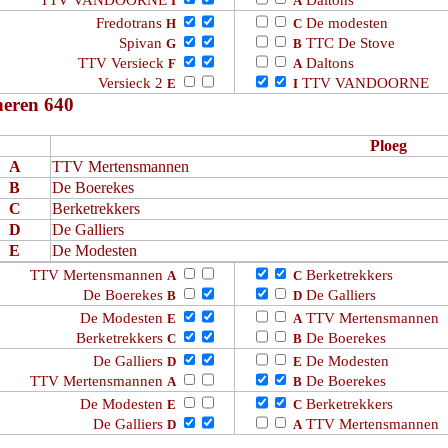
I
A
Fredotrans
De modesten
H
C
Spivan
TTC De Stove
G
B
TTV Versieck
Daltons
F
A
Versieck 2
TTV VANDOORNE
E
I
heren 640
Ploeg
A
TTV Mertensmannen
B
De Boerekes
C
Berketrekkers
D
De Galliers
E
De Modesten
TTV Mertensmannen
Berketrekkers
A
C
De Boerekes
De Galliers
B
D
De Modesten
TTV Mertensmannen
E
A
Berketrekkers
De Boerekes
C
B
De Galliers
De Modesten
D
E
TTV Mertensmannen
De Boerekes
A
B
De Modesten
Berketrekkers
E
C
De Galliers
TTV Mertensmannen
D
A