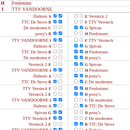
H
Fredotrans
I
TTV VANDOORNE
Daltons
Versieck 2
A
E
TTC De Stove
TTV Versieck
B
F
De modesten
Spivan
C
G
pony's
Fredotrans
D
H
TTV VANDOORNE
TTV Versieck
I
F
Daltons
Spivan
A
G
TTC De Stove
Fredotrans
B
H
De modesten
pony's
C
D
Versieck 2
Spivan
E
G
TTV VANDOORNE
Fredotrans
I
H
Daltons
pony's
A
D
TTC De Stove
De modesten
B
C
TTV Versieck
Fredotrans
F
H
Versieck 2
pony's
E
D
TTV VANDOORNE
De modesten
I
C
Daltons
TTC De Stove
A
B
Spivan
pony's
G
D
TTV Versieck
De modesten
F
C
Versieck 2
TTC De Stove
E
B
TTV VANDOORNE
Daltons