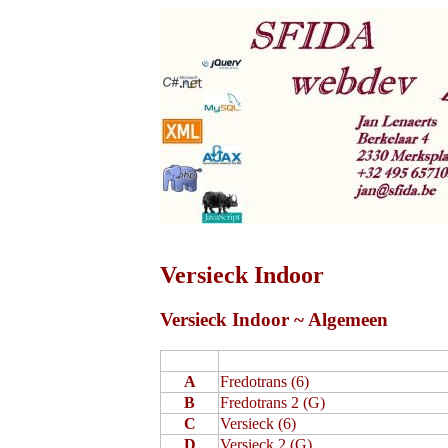
Versieck Indoor
Versieck Indoor ~ Algemeen
A
Fredotrans (6)
B
Fredotrans 2 (G)
C
Versieck (6)
D
Versieck 2 (G)