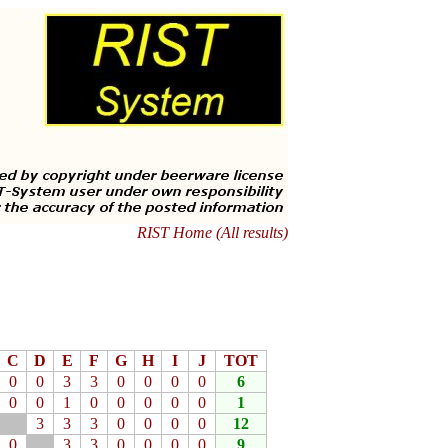
RIST Home (All results)
C
D
E
F
G
H
I
J
TOT
0
0
3
3
0
0
0
0
6
0
0
1
0
0
0
0
0
1
3
3
3
0
0
0
0
12
0
3
3
0
0
0
0
9