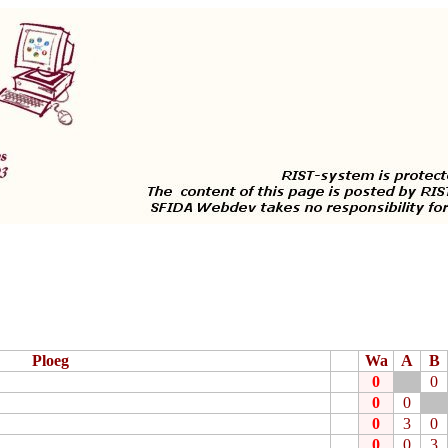
Ploeg
Wa
A
B
0
0
0
0
0
3
0
0
0
3