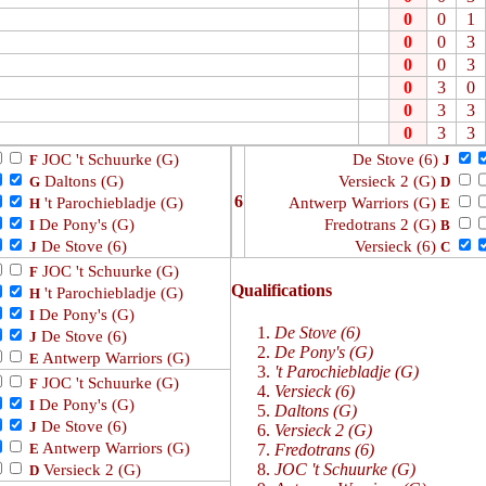
0
0
1
0
0
3
0
0
3
0
3
0
0
3
3
0
3
3
JOC 't Schuurke (G)
De Stove (6)
F
J
Daltons (G)
Versieck 2 (G)
G
D
6
't Parochiebladje (G)
Antwerp Warriors (G)
H
E
De Pony's (G)
Fredotrans 2 (G)
I
B
De Stove (6)
Versieck (6)
J
C
JOC 't Schuurke (G)
F
Qualifications
't Parochiebladje (G)
H
De Pony's (G)
I
De Stove (6)
De Stove (6)
J
De Pony's (G)
Antwerp Warriors (G)
E
't Parochiebladje (G)
JOC 't Schuurke (G)
F
Versieck (6)
De Pony's (G)
I
Daltons (G)
De Stove (6)
J
Versieck 2 (G)
Antwerp Warriors (G)
Fredotrans (6)
E
JOC 't Schuurke (G)
Versieck 2 (G)
D