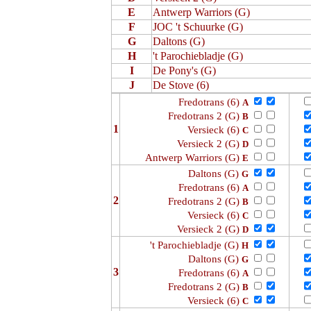
E
Antwerp Warriors (G)
F
JOC 't Schuurke (G)
G
Daltons (G)
H
't Parochiebladje (G)
I
De Pony's (G)
J
De Stove (6)
Fredotrans (6)
A
Fredotrans 2 (G)
B
1
Versieck (6)
C
Versieck 2 (G)
D
Antwerp Warriors (G)
E
Daltons (G)
G
Fredotrans (6)
A
2
Fredotrans 2 (G)
B
Versieck (6)
C
Versieck 2 (G)
D
't Parochiebladje (G)
H
Daltons (G)
G
3
Fredotrans (6)
A
Fredotrans 2 (G)
B
Versieck (6)
C