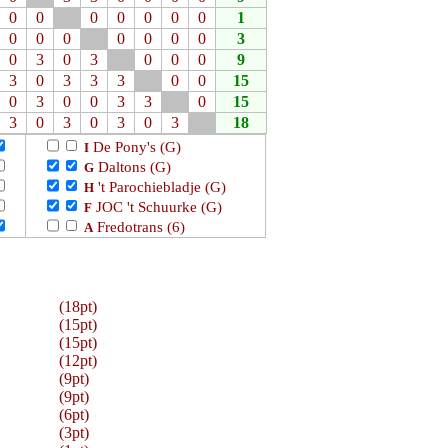
0
0
0
0
0
0
0
1
0
0
0
0
0
0
0
3
0
3
0
3
0
0
0
9
3
0
3
3
3
0
0
15
0
3
0
0
3
3
0
15
3
0
3
0
3
0
3
18
De Pony's (G)
I
Daltons (G)
G
't Parochiebladje (G)
H
JOC 't Schuurke (G)
F
Fredotrans (6)
A
(18pt)
(15pt)
(15pt)
(12pt)
(9pt)
(9pt)
(6pt)
(3pt)