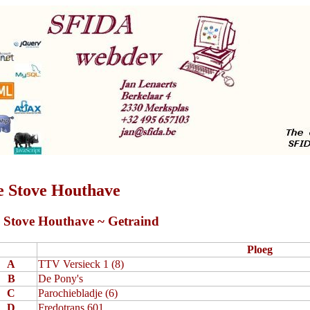
e Stove Houthave
 Stove Houthave ~ Getraind
Ploeg
A
TTV Versieck 1 (8)
B
De Pony's
C
Parochiebladje (6)
D
Fredotrans 601