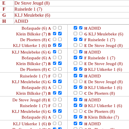
E
De Stove Jeugd (8)
F
Ruiselede 1 (7)
G
KLJ Meulebeke (6)
H
ADHD
Bofaspade (6)
ADHD
A
H
Klein Bilkske (7)
KLJ Meulebeke (6)
B
G
De Ploeters (8)
Ruiselede 1 (7)
C
F
KLJ Uitkerke 1 (6)
De Stove Jeugd (8)
D
E
KLJ Meulebeke (6)
ADHD
G
H
Bofaspade (6)
Ruiselede 1 (7)
A
F
Klein Bilkske (7)
De Stove Jeugd (8)
B
E
De Ploeters (8)
KLJ Uitkerke 1 (6)
C
D
Ruiselede 1 (7)
ADHD
F
H
KLJ Meulebeke (6)
De Stove Jeugd (8)
G
E
Bofaspade (6)
KLJ Uitkerke 1 (6)
A
D
Klein Bilkske (7)
De Ploeters (8)
B
C
De Stove Jeugd (8)
ADHD
E
H
Ruiselede 1 (7)
KLJ Uitkerke 1 (6)
F
D
KLJ Meulebeke (6)
De Ploeters (8)
G
C
Bofaspade (6)
Klein Bilkske (7)
A
B
KLJ Uitkerke 1 (6)
ADHD
D
H