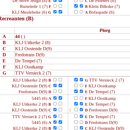
De Stove Jeugd (8)
De Ploeters (8)
E
C
Ruiselede 1 (7)
Klein Bilkske (7)
F
B
KLJ Meulebeke (6)
Bofaspade (6)
G
A
Recreanten (B)
Ploeg
A
44
( )
B
KLJ Uitkerke 2 (8)
C
KLJ Oostende D(9)
D
Fredotrans D(9)
E
De Tempel (7)
F
KLJ Oostkamp
G
TTV Versieck 2 (7)
KLJ Uitkerke 2 (8)
TTV Versieck 2 (7)
B
G
KLJ Oostende D(9)
KLJ Oostkamp
C
F
Fredotrans D(9)
De Tempel (7)
D
E
5445 (6)
KLJ Oostkamp
A
F
KLJ Uitkerke 2 (8)
De Tempel (7)
B
E
KLJ Oostende D(9)
Fredotrans D(9)
C
D
TTV Versieck 2 (7)
De Tempel (7)
G
E
5445 (6)
Fredotrans D(9)
A
D
KLJ Uitkerke 2 (8)
KLJ Oostende D(9)
B
C