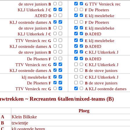
de stove juniors
TTV Versieck rec
B
G
KLJ Uitkerkek J
De Ploeters
C
F
ADHD
klj meulebeke
D
E
KLJ oostende dames
De Ploeters
A
F
de stove juniors
klj meulebeke
B
E
KLJ Uitkerkek J
ADHD
C
D
TTV Versieck rec
klj meulebeke
G
E
KLJ oostende dames
ADHD
A
D
de stove juniors
KLJ Uitkerkek J
B
C
De Ploeters
ADHD
F
D
TTV Versieck rec
KLJ Uitkerkek J
G
C
KLJ oostende dames
de stove juniors
A
B
klj meulebeke
KLJ Uitkerkek J
E
C
De Ploeters
de stove juniors
F
B
TTV Versieck rec
KLJ oostende dames
G
A
uwtrekken ~ Recreanten 6tallen/mixed-teams (B)
Ploeg
A
Klein Bilkske
B
tzwientje
C
klj oostende heren