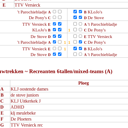
E
TTV Versieck
't Parochiebladje
KLoJo's
A
B
De Pony's
De Stove
C
D
TTV Versieck
't Parochiebladje
E
A
KLoJo's
De Pony's
B
C
De Stove
TTV Versieck
D
E
't Parochiebladje
De Pony's
A
C
TTV Versieck
KLoJo's
E
B
De Stove
't Parochiebladje
D
A
uwtrekken ~ Recreanten 6tallen/mixed-teams (A)
Ploeg
A
KLJ oostende dames
B
de stove juniors
C
KLJ Uitkerkek J
D
ADHD
E
klj meulebeke
F
De Ploeters
G
TTV Versieck rec