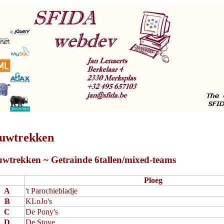
ouwtrekken
uwtrekken ~ Getrainde 6tallen/mixed-teams
Ploeg
A
't Parochiebladje
B
KLoJo's
C
De Pony's
D
De Stove