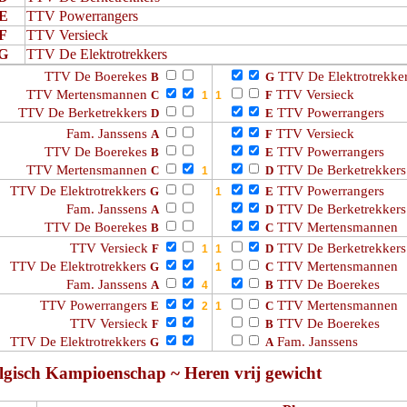
E
TTV Powerrangers
F
TTV Versieck
G
TTV De Elektrotrekkers
TTV De Boerekes
TTV De Elektrotrekke
B
G
TTV Mertensmannen
TTV Versieck
C
F
TTV De Berketrekkers
TTV Powerrangers
D
E
Fam. Janssens
TTV Versieck
A
F
TTV De Boerekes
TTV Powerrangers
B
E
TTV Mertensmannen
TTV De Berketrekkers
C
D
TTV De Elektrotrekkers
TTV Powerrangers
G
E
Fam. Janssens
TTV De Berketrekkers
A
D
TTV De Boerekes
TTV Mertensmannen
B
C
TTV Versieck
TTV De Berketrekkers
F
D
TTV De Elektrotrekkers
TTV Mertensmannen
G
C
Fam. Janssens
TTV De Boerekes
A
B
TTV Powerrangers
TTV Mertensmannen
E
C
TTV Versieck
TTV De Boerekes
F
B
TTV De Elektrotrekkers
Fam. Janssens
G
A
lgisch Kampioenschap ~ Heren vrij gewicht