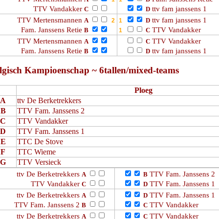
TTV Vandakker
ttv fam janssens 1
C
D
TTV Mertensmannen
ttv fam janssens 1
A
D
Fam. Janssens Retie
TTV Vandakker
B
C
TTV Mertensmannen
TTV Vandakker
A
C
Fam. Janssens Retie
ttv fam janssens 1
B
D
lgisch Kampioenschap ~ 6tallen/mixed-teams
Ploeg
A
ttv De Berketrekkers
B
TTV Fam. Janssens 2
C
TTV Vandakker
D
TTV Fam. Janssens 1
E
TTC De Stove
F
TTC Wieme
G
TTV Versieck
ttv De Berketrekkers
TTV Fam. Janssens 2
A
B
TTV Vandakker
TTV Fam. Janssens 1
C
D
ttv De Berketrekkers
TTV Fam. Janssens 1
A
D
TTV Fam. Janssens 2
TTV Vandakker
B
C
ttv De Berketrekkers
TTV Vandakker
A
C