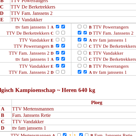
B
TTV Powerrangers
C
TTV De Berketrekkers
D
TTV Fam. Janssens 2
E
TTV Vandakker
ttv fam janssens 1
TTV Powerrangers
A
B
TTV De Berketrekkers
TTV Fam. Janssens 2
C
D
TTV Vandakker
ttv fam janssens 1
E
A
TTV Powerrangers
TTV De Berketrekker
B
C
TTV Fam. Janssens 2
TTV Vandakker
D
E
ttv fam janssens 1
TTV De Berketrekker
A
C
TTV Vandakker
TTV Powerrangers
E
B
TTV Fam. Janssens 2
ttv fam janssens 1
D
A
lgisch Kampioenschap ~ Heren 640 kg
Ploeg
A
TTV Mertensmannen
B
Fam. Janssens Retie
C
TTV Vandakker
D
ttv fam janssens 1
TTV Mertensmannen
Fam. Janssens Retie
A
B