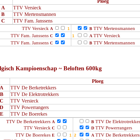
Ploeg
A
TTV Versieck
B
TTV Mertensmannen
C
TTV Fam. Janssens
TTV Versieck
TTV Mertensmannen
A
B
TTV Fam. Janssens
TTV Versieck
C
A
TTV Fam. Janssens
TTV Mertensmannen
C
B
lgisch Kampioenschap ~ Beloften 600kg
Ploeg
A
TTV De Berketrekkers
B
TTV De Elektrotrekkers
C
TTV Versieck
D
TTV Powerrangers
E
TTV De Boerekes
TTV De Berketrekkers
TTV De Elektrotrekke
A
B
TTV Versieck
TTV Powerrangers
C
D
TTV De Boerekes
TTV De Berketrekkers
E
A