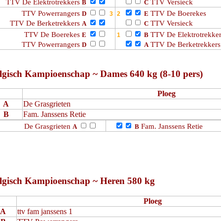
TTV De Elektrotrekkers
TTV Versieck
B
C
TTV Powerrangers
TTV De Boerekes
D
E
TTV De Berketrekkers
TTV Versieck
A
C
TTV De Boerekes
TTV De Elektrotrekke
E
B
TTV Powerrangers
TTV De Berketrekkers
D
A
lgisch Kampioenschap ~ Dames 640 kg (8-10 pers)
Ploeg
A
De Grasgrieten
B
Fam. Janssens Retie
De Grasgrieten
Fam. Janssens Retie
A
B
lgisch Kampioenschap ~ Heren 580 kg
Ploeg
A
ttv fam janssens 1