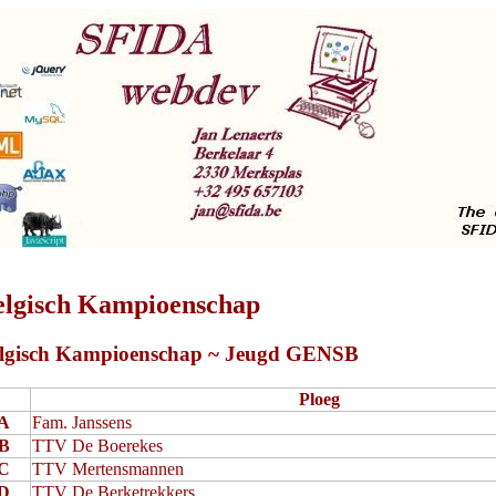
elgisch Kampioenschap
lgisch Kampioenschap ~ Jeugd GENSB
Ploeg
A
Fam. Janssens
B
TTV De Boerekes
C
TTV Mertensmannen
D
TTV De Berketrekkers