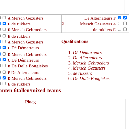
Mersch Gezusters
De Alternateurs
A
F
5
de rukkers
Mersch Gezusters
E
A
Mersch Gebroeders
de rukkers
D
E
de rukkers
E
Qualifications
Mersch Gezusters
A
Dé Démarreurs
C
Dé Démarreurs
Mersch Gebroeders
D
De Alternateurs
Dé Démarreurs
C
Mersch Gebroeders
De Dolle Bougiekes
B
Mersch Gezusters
De Alternateurs
F
de rukkers
Mersch Gebroeders
De Dolle Bougiekes
D
de rukkers
E
nten 6tallen/mixed-teams
Ploeg