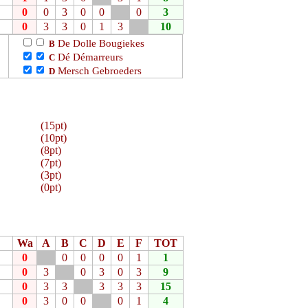
0
0
3
0
0
0
3
0
3
3
0
1
3
10
De Dolle Bougiekes
B
Dé Démarreurs
C
Mersch Gebroeders
D
(15pt)
(10pt)
(8pt)
(7pt)
(3pt)
(0pt)
Wa
A
B
C
D
E
F
TOT
0
0
0
0
0
1
1
0
3
0
3
0
3
9
0
3
3
3
3
3
15
0
3
0
0
0
1
4