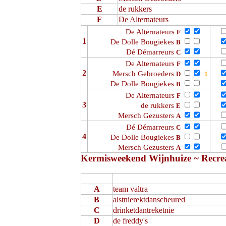
E
de rukkers
F
De Alternateurs
De Alternateurs
F
1
De Dolle Bougiekes
B
Dé Démarreurs
C
De Alternateurs
F
2
Mersch Gebroeders
D
De Dolle Bougiekes
B
De Alternateurs
F
3
de rukkers
E
Mersch Gezusters
A
Dé Démarreurs
C
4
De Dolle Bougiekes
B
Mersch Gezusters
A
Kermisweekend Wijnhuize ~ Recrea
A
team valtra
B
alstnierektdanscheured
C
drinketdantreketnie
D
de freddy's