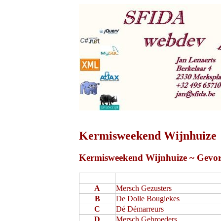
Kermisweekend Wijnhuize
Kermisweekend Wijnhuize ~ Gevord
A
Mersch Gezusters
B
De Dolle Bougiekes
C
Dé Démarreurs
D
Mersch Gebroeders