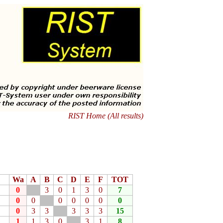
RIST Home (All results)
Wa
A
B
C
D
E
F
TOT
0
3
0
1
3
0
7
0
0
0
0
0
0
0
0
3
3
3
3
3
15
1
1
3
0
3
1
8