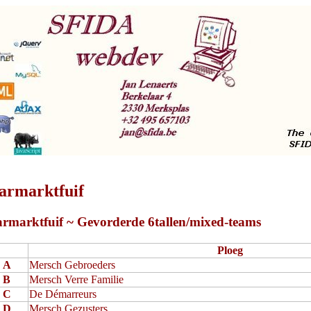
armarktfuif
armarktfuif ~ Gevorderde 6tallen/mixed-teams
Ploeg
A
Mersch Gebroeders
B
Mersch Verre Familie
C
De Démarreurs
D
Mersch Gezusters