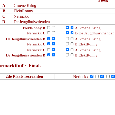
Ploeg
A
Groene Kring
B
ElektRonny
C
Nerinckx
D
De Jeugdhuisvrienden
ElektRonny
Groene Kring
B
A
Nerinckx
De Jeugdhuisvrienden
C
D
De Jeugdhuisvrienden
Groene Kring
D
A
Nerinckx
ElektRonny
C
B
Nerinckx
Groene Kring
C
A
De Jeugdhuisvrienden
ElektRonny
D
B
armarktfuif ~ Finals
2de Plaats recreanten
Nerinckx