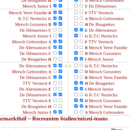
De Bougiekes
Mersch Gebroeders
H
A
Mersch Junior
De Démarreurs
I
C
Mersch Verre Familie
TTV Versieck
B
F
K.T.C Nerinckx
Mersch Gebroeders
G
A
Mersch Gezusters
De Bougiekes
D
H
De Démarreurs
De Alternateurs
C
E
Mersch Junior
K.T.C Nerinckx
I
G
Mersch Gebroeders
TTV Versieck
A
F
De Alternateurs
Mersch Verre Familie
E
B
De Démarreurs
Mersch Gezusters
C
D
De Bougiekes
Mersch Junior
H
I
De Alternateurs
K.T.C Nerinckx
E
G
Mersch Gebroeders
Mersch Gezusters
A
D
De Démarreurs
Mersch Verre Familie
C
B
TTV Versieck
De Bougiekes
F
H
De Alternateurs
Mersch Junior
E
I
De Démarreurs
K.T.C Nerinckx
C
G
TTV Versieck
Mersch Gezusters
F
D
De Bougiekes
Mersch Verre Familie
H
B
Mersch Junior
Mersch Gebroeders
I
A
armarktfuif ~ Recreanten 6tallen/mixed-teams