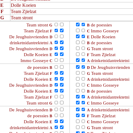
E
Dolle Koeien
F
Team Zjielzat
G
Team stront
Team stront
de poessies
G
B
Team Zjielzat
Immo Gosseye
F
C
De Jeughuisvrienden
Dolle Koeien
D
E
drinketnidantrektetni
de poessies
A
B
De Jeughuisvrienden
Team stront
D
G
Dolle Koeien
Team Zjielzat
E
F
Immo Gosseye
drinketnidantrektetni
C
A
de poessies
De Jeughuisvrienden
B
D
Team Zjielzat
Team stront
F
G
Dolle Koeien
drinketnidantrektetni
E
A
De Jeughuisvrienden
Immo Gosseye
D
C
Dolle Koeien
de poessies
E
B
Team Zjielzat
drinketnidantrektetni
F
A
Team stront
Immo Gosseye
G
C
De Jeughuisvrienden
drinketnidantrektetni
D
A
de poessies
Team Zjielzat
B
F
Dolle Koeien
Immo Gosseye
E
C
drinketnidantrektetni
Team stront
A
G