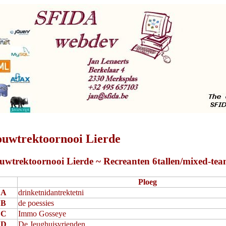
ouwtrektoornooi Lierde
uwtrektoornooi Lierde ~ Recreanten 6tallen/mixed-tea
Ploeg
A
drinketnidantrektetni
B
de poessies
C
Immo Gosseye
D
De Jeughuisvrienden