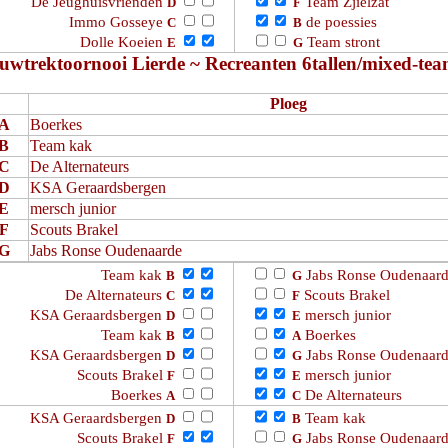
De Jeughuisvrienden
Team Zjielzat
D
F
Immo Gosseye
de poessies
C
B
Dolle Koeien
Team stront
E
G
uwtrektoornooi Lierde ~ Recreanten 6tallen/mixed-tea
Ploeg
A
Boerkes
B
Team kak
C
De Alternateurs
D
KSA Geraardsbergen
E
mersch junior
F
Scouts Brakel
G
Jabs Ronse Oudenaarde
Team kak
Jabs Ronse Oudenaar
B
G
De Alternateurs
Scouts Brakel
C
F
KSA Geraardsbergen
mersch junior
D
E
Team kak
Boerkes
B
A
KSA Geraardsbergen
Jabs Ronse Oudenaar
D
G
Scouts Brakel
mersch junior
F
E
Boerkes
De Alternateurs
A
C
KSA Geraardsbergen
Team kak
D
B
Scouts Brakel
Jabs Ronse Oudenaar
F
G