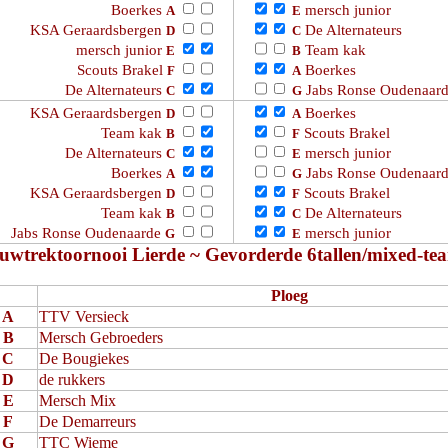
Boerkes
mersch junior
A
E
KSA Geraardsbergen
De Alternateurs
D
C
mersch junior
Team kak
E
B
Scouts Brakel
Boerkes
F
A
De Alternateurs
Jabs Ronse Oudenaar
C
G
KSA Geraardsbergen
Boerkes
D
A
Team kak
Scouts Brakel
B
F
De Alternateurs
mersch junior
C
E
Boerkes
Jabs Ronse Oudenaar
A
G
KSA Geraardsbergen
Scouts Brakel
D
F
Team kak
De Alternateurs
B
C
Jabs Ronse Oudenaarde
mersch junior
G
E
uwtrektoornooi Lierde ~ Gevorderde 6tallen/mixed-te
Ploeg
A
TTV Versieck
B
Mersch Gebroeders
C
De Bougiekes
D
de rukkers
E
Mersch Mix
F
De Demarreurs
G
TTC Wieme