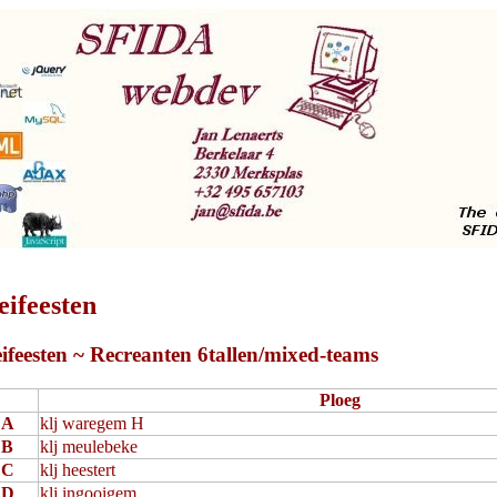
ifeesten
ifeesten ~ Recreanten 6tallen/mixed-teams
Ploeg
A
klj waregem H
B
klj meulebeke
C
klj heestert
D
klj ingooigem