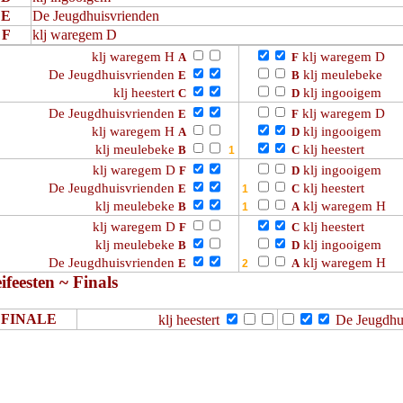
E
De Jeugdhuisvrienden
F
klj waregem D
klj waregem H
klj waregem D
A
F
De Jeugdhuisvrienden
klj meulebeke
E
B
klj heestert
klj ingooigem
C
D
De Jeugdhuisvrienden
klj waregem D
E
F
klj waregem H
klj ingooigem
A
D
klj meulebeke
klj heestert
B
C
klj waregem D
klj ingooigem
F
D
De Jeugdhuisvrienden
klj heestert
E
C
klj meulebeke
klj waregem H
B
A
klj waregem D
klj heestert
F
C
klj meulebeke
klj ingooigem
B
D
De Jeugdhuisvrienden
klj waregem H
E
A
ifeesten ~ Finals
FINALE
klj heestert
De Jeugdhu