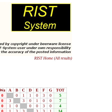
RIST Home (All results)
Wa
A
B
C
D
E
F
G
TOT
0
0
1
1
0
3
0
5
0
3
3
0
1
0
0
7
0
1
0
0
0
3
0
4
0
1
3
3
3
3
1
14