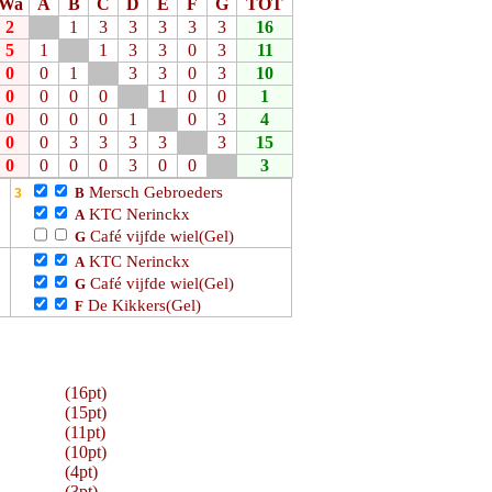
Wa
A
B
C
D
E
F
G
TOT
2
1
3
3
3
3
3
16
5
1
1
3
3
0
3
11
0
0
1
3
3
0
3
10
0
0
0
0
1
0
0
1
0
0
0
0
1
0
3
4
0
0
3
3
3
3
3
15
0
0
0
0
3
0
0
3
Mersch Gebroeders
B
KTC Nerinckx
A
Café vijfde wiel(Gel)
G
KTC Nerinckx
A
Café vijfde wiel(Gel)
G
De Kikkers(Gel)
F
(16pt)
(15pt)
(11pt)
(10pt)
(4pt)
(3pt)