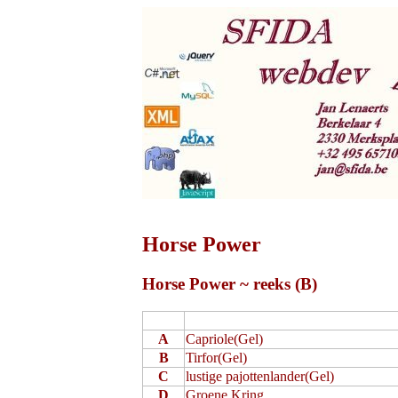
Horse Power
Horse Power ~ reeks (B)
A
Capriole(Gel)
B
Tirfor(Gel)
C
lustige pajottenlander(Gel)
D
Groene Kring