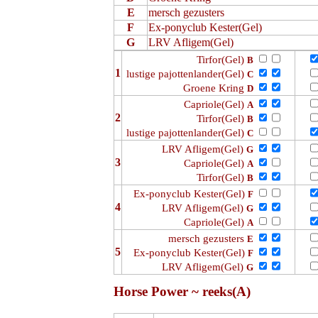
E
mersch gezusters
F
Ex-ponyclub Kester(Gel)
G
LRV Afligem(Gel)
Tirfor(Gel)
B
1
lustige pajottenlander(Gel)
C
Groene Kring
D
Capriole(Gel)
A
2
Tirfor(Gel)
B
lustige pajottenlander(Gel)
C
LRV Afligem(Gel)
G
3
Capriole(Gel)
A
Tirfor(Gel)
B
Ex-ponyclub Kester(Gel)
F
4
LRV Afligem(Gel)
G
Capriole(Gel)
A
mersch gezusters
E
5
Ex-ponyclub Kester(Gel)
F
LRV Afligem(Gel)
G
Horse Power ~ reeks(A)