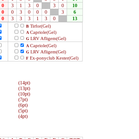
0
3
1
3
0
3
0
10
0
0
3
0
0
0
3
6
0
3
3
3
1
3
0
13
Tirfor(Gel)
B
Capriole(Gel)
A
LRV Afligem(Gel)
G
Capriole(Gel)
A
LRV Afligem(Gel)
G
Ex-ponyclub Kester(Gel)
F
(14pt)
(13pt)
(10pt)
(7pt)
(6pt)
(5pt)
(4pt)