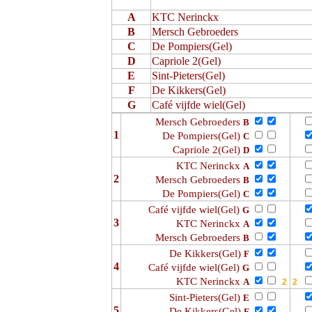
A
KTC Nerinckx
B
Mersch Gebroeders
C
De Pompiers(Gel)
D
Capriole 2(Gel)
E
Sint-Pieters(Gel)
F
De Kikkers(Gel)
G
Café vijfde wiel(Gel)
Mersch Gebroeders
B
1
De Pompiers(Gel)
C
Capriole 2(Gel)
D
KTC Nerinckx
A
2
Mersch Gebroeders
B
De Pompiers(Gel)
C
Café vijfde wiel(Gel)
G
3
KTC Nerinckx
A
Mersch Gebroeders
B
De Kikkers(Gel)
F
4
Café vijfde wiel(Gel)
G
KTC Nerinckx
A
Sint-Pieters(Gel)
E
5
De Kikkers(Gel)
F