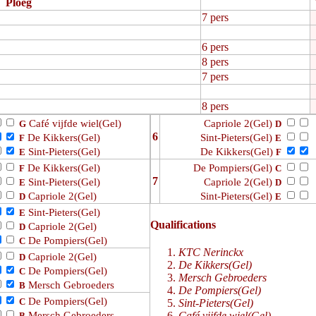
Ploeg
7 pers
6 pers
8 pers
7 pers
8 pers
Café vijfde wiel(Gel)
Capriole 2(Gel)
G
D
6
De Kikkers(Gel)
Sint-Pieters(Gel)
F
E
Sint-Pieters(Gel)
De Kikkers(Gel)
E
F
De Kikkers(Gel)
De Pompiers(Gel)
F
C
7
Sint-Pieters(Gel)
Capriole 2(Gel)
E
D
Capriole 2(Gel)
Sint-Pieters(Gel)
D
E
Sint-Pieters(Gel)
E
Qualifications
Capriole 2(Gel)
D
De Pompiers(Gel)
C
KTC Nerinckx
Capriole 2(Gel)
D
De Kikkers(Gel)
De Pompiers(Gel)
C
Mersch Gebroeders
Mersch Gebroeders
B
De Pompiers(Gel)
De Pompiers(Gel)
C
Sint-Pieters(Gel)
Mersch Gebroeders
Café vijfde wiel(Gel)
B