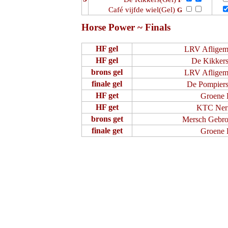
Café vijfde wiel(Gel)
G
Horse Power ~ Finals
HF gel
LRV Afligem
HF gel
De Kikker
brons gel
LRV Afligem
finale gel
De Pompier
HF get
Groene 
HF get
KTC Ner
brons get
Mersch Gebro
finale get
Groene 