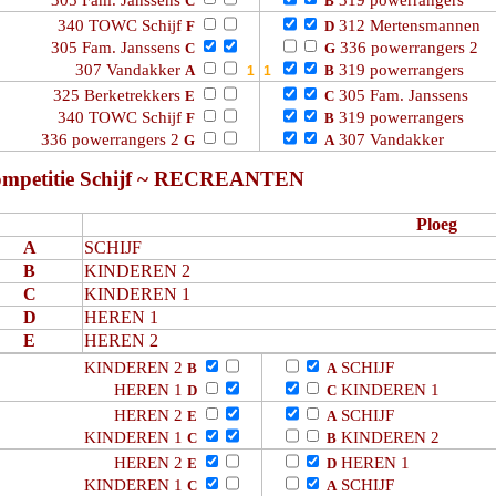
305 Fam. Janssens
319 powerrangers
C
B
340 TOWC Schijf
312 Mertensmannen
F
D
305 Fam. Janssens
336 powerrangers 2
C
G
307 Vandakker
319 powerrangers
A
B
325 Berketrekkers
305 Fam. Janssens
E
C
340 TOWC Schijf
319 powerrangers
F
B
336 powerrangers 2
307 Vandakker
G
A
mpetitie Schijf ~ RECREANTEN
Ploeg
A
SCHIJF
B
KINDEREN 2
C
KINDEREN 1
D
HEREN 1
E
HEREN 2
KINDEREN 2
SCHIJF
B
A
HEREN 1
KINDEREN 1
D
C
HEREN 2
SCHIJF
E
A
KINDEREN 1
KINDEREN 2
C
B
HEREN 2
HEREN 1
E
D
KINDEREN 1
SCHIJF
C
A