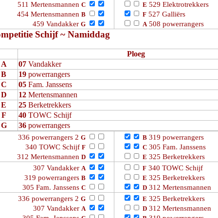
511 Mertensmannen
529 Elektrotrekkers
C
E
454 Mertensmannen
527 Galliërs
B
F
459 Vandakker
508 powerrangers
G
A
mpetitie Schijf ~ Namiddag
Ploeg
A
07
Vandakker
B
19
powerrangers
C
05
Fam. Janssens
D
12
Mertensmannen
E
25
Berketrekkers
F
40
TOWC Schijf
G
36
powerrangers
336 powerrangers 2
319 powerrangers
G
B
340 TOWC Schijf
305 Fam. Janssens
F
C
312 Mertensmannen
325 Berketrekkers
D
E
307 Vandakker
340 TOWC Schijf
A
F
319 powerrangers
325 Berketrekkers
B
E
305 Fam. Janssens
312 Mertensmannen
C
D
336 powerrangers 2
325 Berketrekkers
G
E
307 Vandakker
312 Mertensmannen
A
D