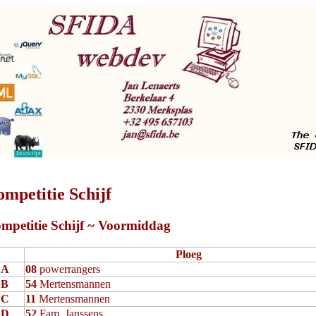
mpetitie Schijf
mpetitie Schijf ~ Voormiddag
Ploeg
A
08
powerrangers
B
54
Mertensmannen
C
11
Mertensmannen
D
52
Fam. Janssens