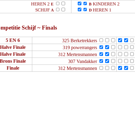
HEREN 2
KINDEREN 2
E
B
SCHIJF
HEREN 1
A
D
mpetitie Schijf ~ Finals
5 EN 6
325 Berketrekkers
Halve Finale
319 powerrangers
Halve Finale
312 Mertensmannen
Brons Finale
307 Vandakker
Finale
312 Mertensmannen